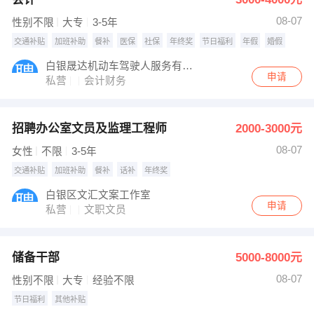
08-07
性别不限
大专
3-5年
交通补贴
加班补助
餐补
医保
社保
年终奖
节日福利
年假
婚假
白银晟达机动车驾驶人服务有限公司
申请
私营
会计财务
招聘办公室文员及监理工程师
2000-3000元
08-07
女性
不限
3-5年
交通补贴
加班补助
餐补
话补
年终奖
白银区文汇文案工作室
申请
私营
文职文员
储备干部
5000-8000元
08-07
性别不限
大专
经验不限
节日福利
其他补贴