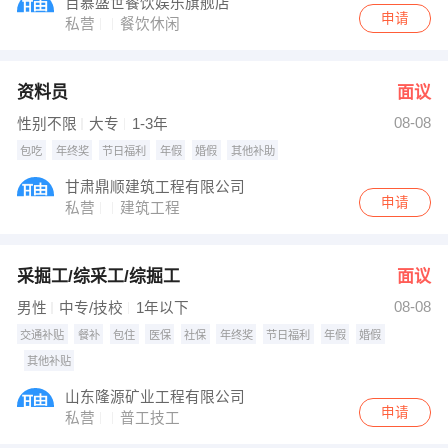
百慕盛世餐饮娱乐旗舰店
申请
私营
餐饮休闲
资料员
面议
08-08
性别不限
大专
1-3年
包吃
年终奖
节日福利
年假
婚假
其他补助
甘肃鼎顺建筑工程有限公司
申请
私营
建筑工程
采掘工/综采工/综掘工
面议
08-08
男性
中专/技校
1年以下
交通补贴
餐补
包住
医保
社保
年终奖
节日福利
年假
婚假
其他补贴
山东隆源矿业工程有限公司
申请
私营
普工技工