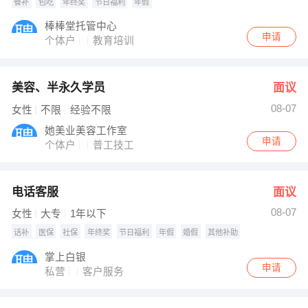
餐补
包吃
年终奖
节日福利
年假
棒棒堂托管中心
申请
个体户
教育培训
美容、半永久学员
面议
08-07
女性
不限
经验不限
她美业美容工作室
申请
个体户
普工技工
电话客服
面议
08-07
女性
大专
1年以下
话补
医保
社保
年终奖
节日福利
年假
婚假
其他补助
掌上白银
申请
私营
客户服务