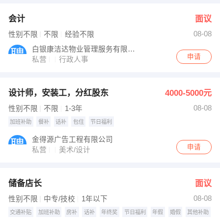
会计
面议
08-08
性别不限
不限
经验不限
白银康洁达物业管理服务有限公司
申请
私营
行政人事
设计师，安装工，分红股东
4000-5000元
08-08
性别不限
不限
1-3年
加班补助
餐补
话补
包住
节日福利
金得源广告工程有限公司
申请
私营
美术/设计
储备店长
面议
08-08
性别不限
中专/技校
1年以下
交通补贴
加班补助
房补
话补
年终奖
节日福利
年假
婚假
其他补助