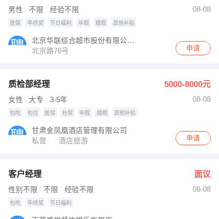
发布 [采掘工/综采工/综掘工 ] 招聘信息
08-08
男性
不限
经验不限
【甘肃中工国际招投标有限公司】 强势入驻
医保
年终奖
节日福利
年假
婚假
其他补贴
北京华联综合超市股份有限公司白银分公司
申请
北京路76号
质检部经理
5000-8000元
08-08
女性
大专
3-5年
包吃
包住
医保
社保
年假
婚假
其他补贴
甘肃金凤凰酒店管理有限公司
申请
私营
酒店旅游
客户经理
面议
08-08
性别不限
不限
经验不限
包吃
年终奖
节日福利