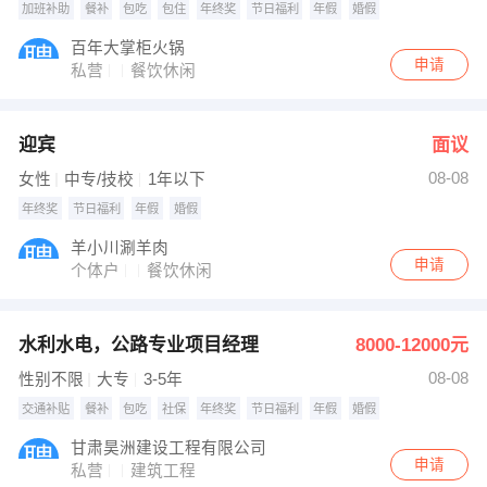
加班补助
餐补
包吃
包住
年终奖
节日福利
年假
婚假
百年大掌柜火锅
申请
私营
餐饮休闲
迎宾
面议
08-08
女性
中专/技校
1年以下
年终奖
节日福利
年假
婚假
羊小川涮羊肉
申请
个体户
餐饮休闲
水利水电，公路专业项目经理
8000-12000元
08-08
性别不限
大专
3-5年
交通补贴
餐补
包吃
社保
年终奖
节日福利
年假
婚假
甘肃昊洲建设工程有限公司
申请
私营
建筑工程