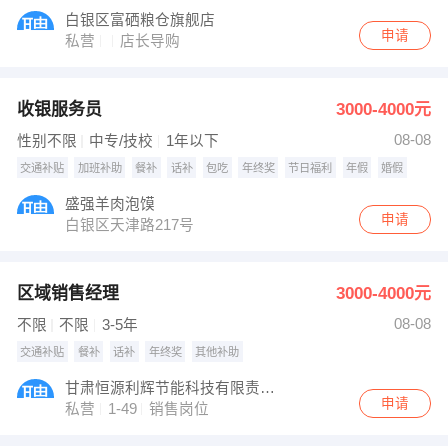
白银区富硒粮仓旗舰店
申请
私营
店长导购
收银服务员
3000-4000元
08-08
性别不限
中专/技校
1年以下
交通补贴
加班补助
餐补
话补
包吃
年终奖
节日福利
年假
婚假
盛强羊肉泡馍
申请
白银区天津路217号
区域销售经理
3000-4000元
08-08
不限
不限
3-5年
交通补贴
餐补
话补
年终奖
其他补助
甘肃恒源利辉节能科技有限责任公司
申请
私营
1-49
销售岗位