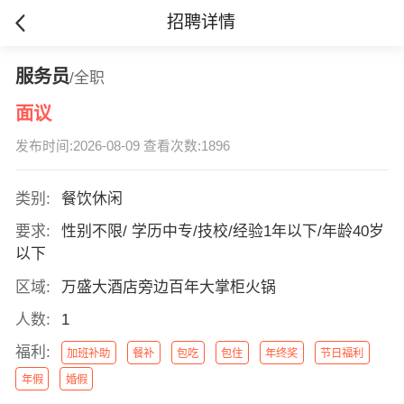
招聘详情
服务员
/全职
面议
发布时间:2026-08-09 查看次数:1896
类别:
餐饮休闲
要求:
性别不限/ 学历中专/技校/经验1年以下/年龄40岁
以下
区域:
万盛大酒店旁边百年大掌柜火锅
人数:
1
福利:
加班补助
餐补
包吃
包住
年终奖
节日福利
年假
婚假