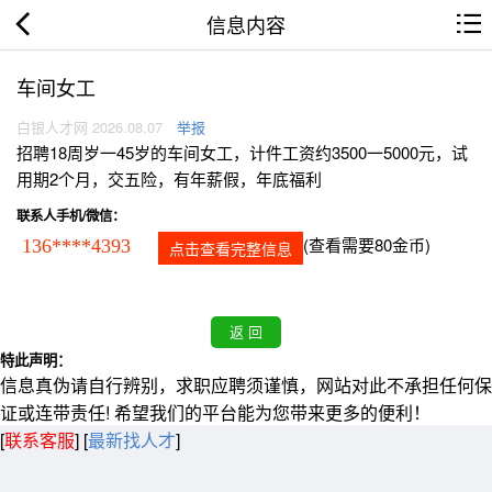
信息内容
车间女工
白银人才网 2026.08.07
举报
招聘18周岁一45岁的车间女工，计件工资约3500一5000元，试
用期2个月，交五险，有年薪假，年底福利
联系人手机/微信：
(查看需要80金币)
136****4393
点击查看完整信息
特此声明：
信息真伪请自行辨别，求职应聘须谨慎，网站对此不承担任何保
证或连带责任! 希望我们的平台能为您带来更多的便利！
[
联系客服
]
[
最新找人才
]